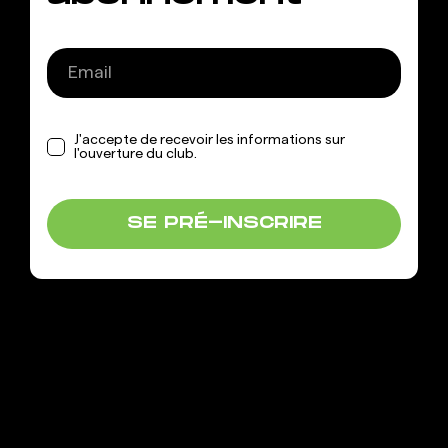
J'accepte de recevoir les informations sur
l'ouverture du club.
SE PRÉ-INSCRIRE
GIGAFIT
Accueil
Concept