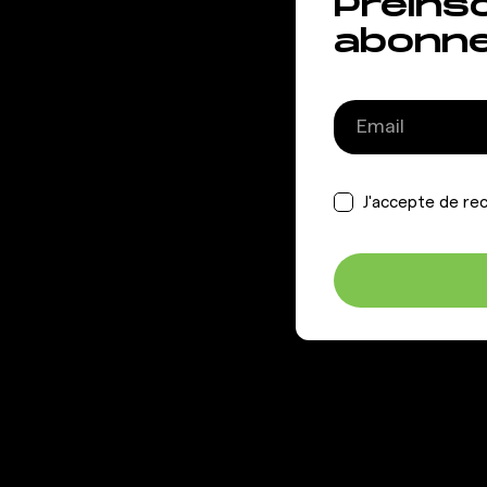
Préins
abonn
J'accepte de rec
GIGAFIT
AIDE &
INFORMAT