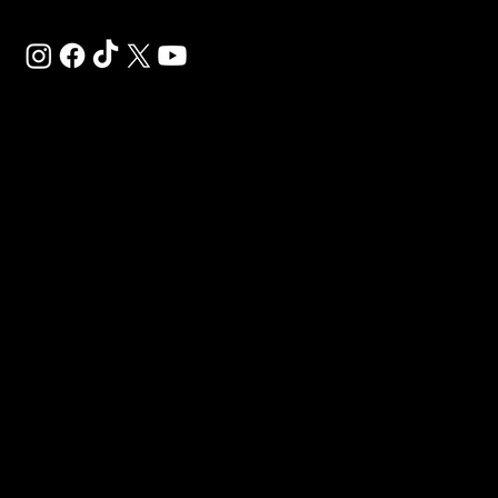
SAL
SP
Déco
Gigaf