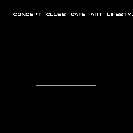
CONCEPT
CLUBS
CAFÉ
ART
LIFESTY
LE DE
ORT MÈZE
uvrez les cl
it à proximit