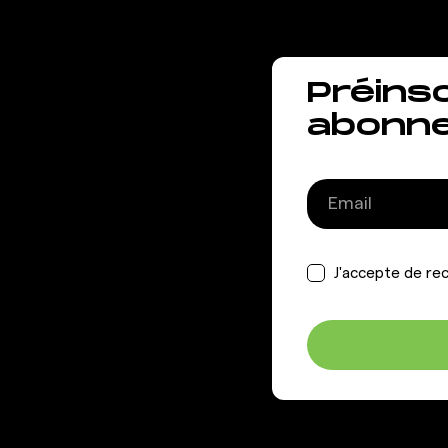
Préins
abonn
J'accepte de rec