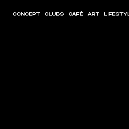
CONCEPT
CLUBS
CAFÉ
ART
LIFESTY
LE DE
ORT
ANTEPIE
uvrez les cl