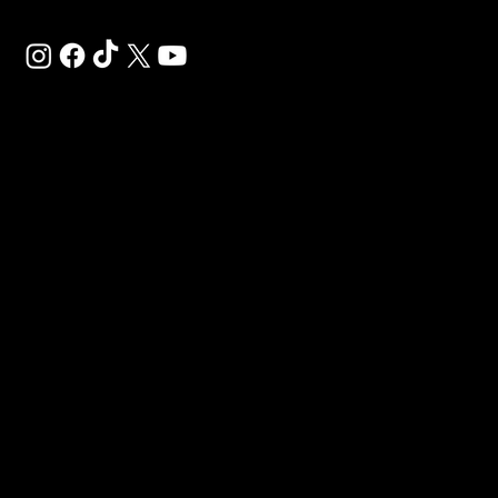
SAL
SP
CH
Déco