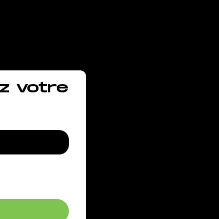
!.
z votre