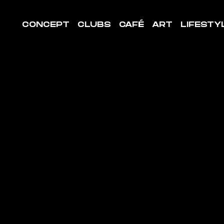
CONCEPT
CLUBS
CAFÉ
ART
LIFESTY
LE DE
ORT
SSON-
VIGNÉ