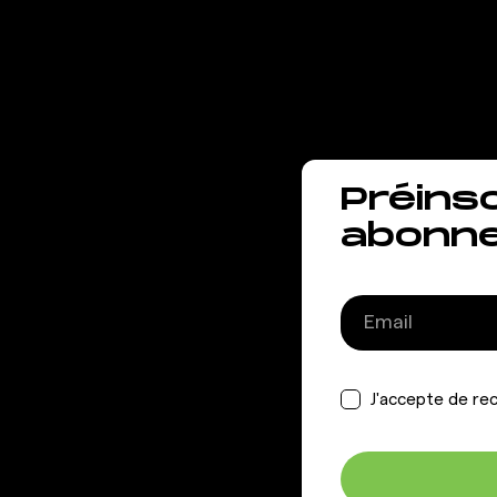
vous 
Préins
abonn
J'accepte de rec