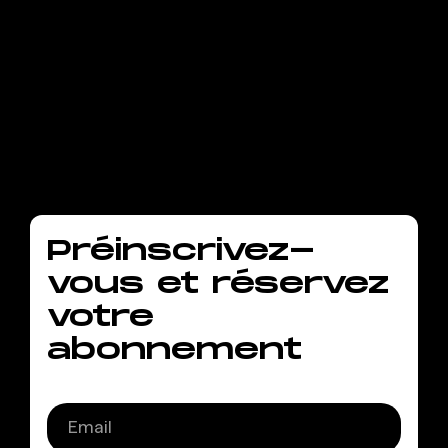
vous entraî
quand vous
souhaitez !.
Préinscrivez-
vous et réservez
votre
abonnement