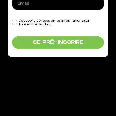
J'accepte de recevoir les informations sur
l'ouverture du club.
SE PRÉ-INSCRIRE
GIGAFIT
Accueil
Concept
Clubs
Coaches
Spa