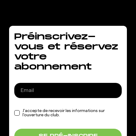
Préinscrivez-
vous et réservez
votre
abonnement
J'accepte de recevoir les informations sur
l'ouverture du club.