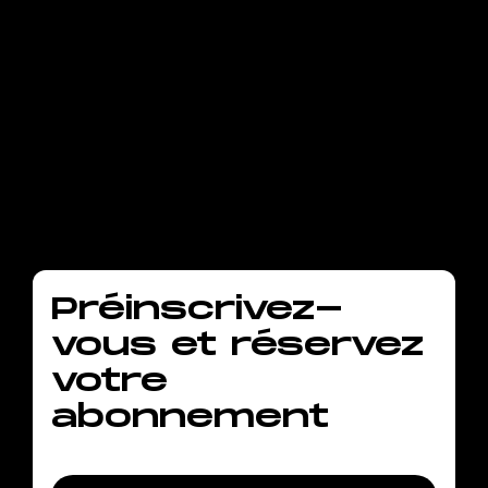
entraîner
quand vous
souhaitez !.
Préinscrivez-
vous et réservez
votre
abonnement