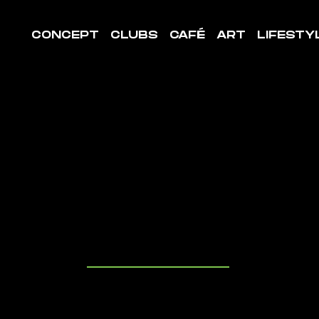
CONCEPT
CLUBS
CAFÉ
ART
LIFESTY
LE DE
ORT
ARTRES
uvrez les cl