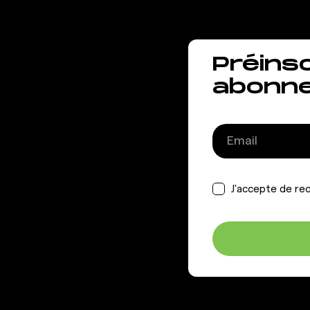
Préins
abonn
J'accepte de rec