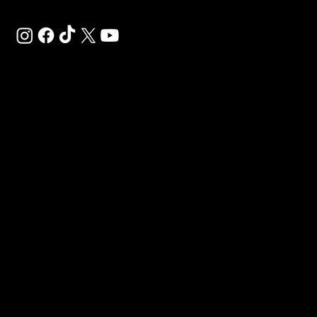
SAL
SP
CH
Déco