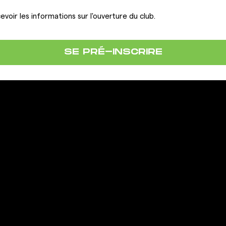
evoir les informations sur l'ouverture du club.
SE PRÉ-INSCRIRE
LA FRANCHISE
IONS
OUVRIR UN CLUB GIGAFIT
REJOINDRE LA FRANCHISE
ous
actation
 contrat