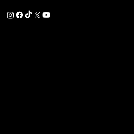
SAL
SP
GE
DE