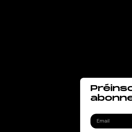
des-
entr
le so
Préins
abonn