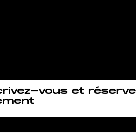
Bois et vous
aîner quand 
uhaitez !.
crivez-vous et réserve
ement