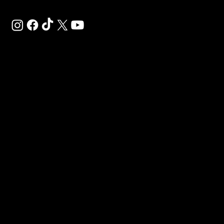
SAL
SP
DE-
Déco