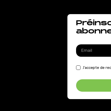
Préins
abonn
J'accepte de rec