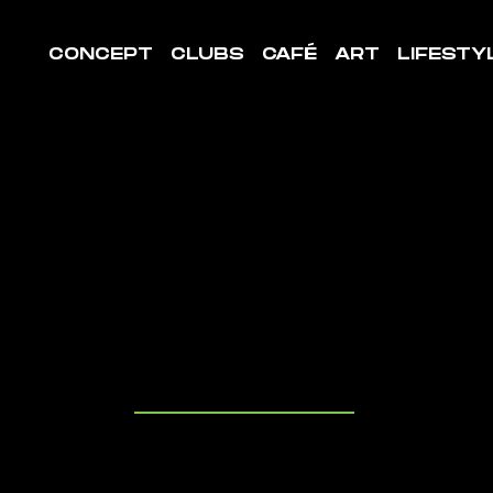
CONCEPT
CLUBS
CAFÉ
ART
LIFESTY
LE DE
ORT PON
ROIDE
uvrez les cl