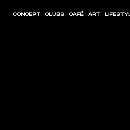
CONCEPT
CLUBS
CAFÉ
ART
LIFESTY
LE DE
ORT
LLENEUVE
UBET