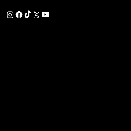
SAL
SP
VI
LO