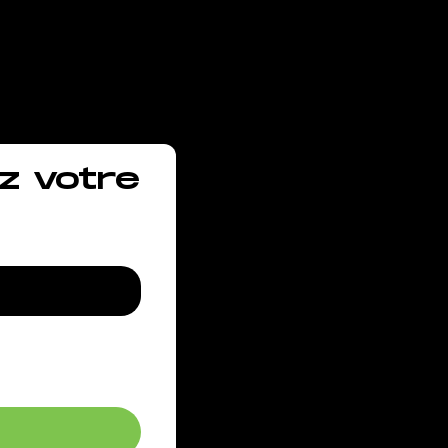
!.
z votre