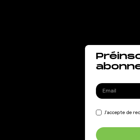
vous 
Préins
abonn
J'accepte de rec