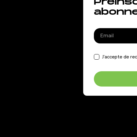
Préins
abonn
J'accepte de rec
GIGAFIT
AIDE &
INFORMAT