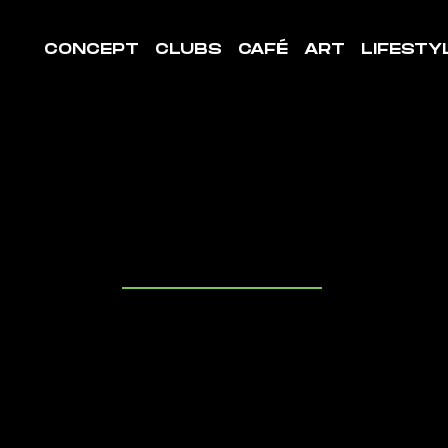
CONCEPT
CLUBS
CAFÉ
ART
LIFESTY
LE DE
ORT MOUG
uvrez les cl
it à proximit