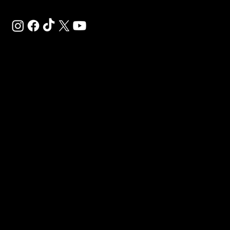
SAL
SP
Déco
Gigaf