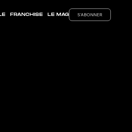
S'ABONNER
LE
FRANCHISE
LE MAG
INS
ubs
é de