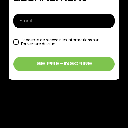
J'accepte de recevoir les informations sur
l'ouverture du club.
SE PRÉ-INSCRIRE
GIGAFIT
Accueil
Concept