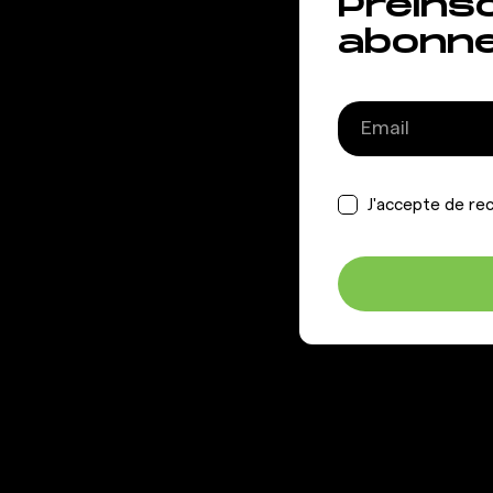
Préins
abonn
J'accepte de rec
GIGAFIT
AIDE &
INFORMAT