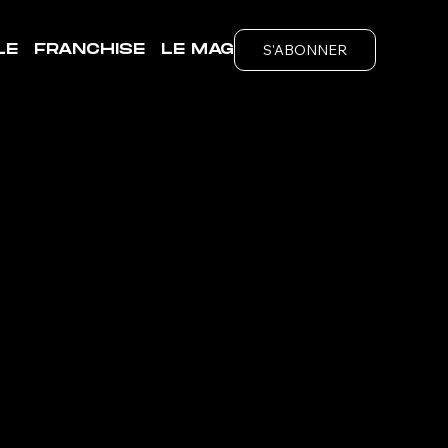
S'ABONNER
LE
FRANCHISE
LE MAG
Y
ubs
é de