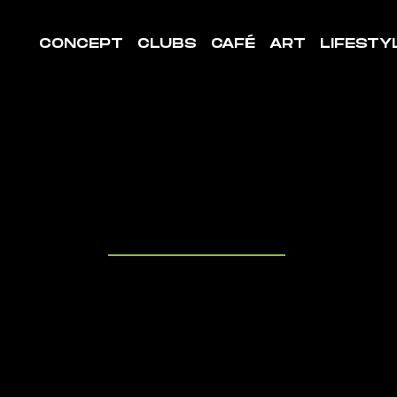
CONCEPT
CLUBS
CAFÉ
ART
LIFESTY
LE DE
ORT VICH
uvrez les cl
it à proximit