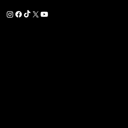
SAL
SP
Déco
Gigaf