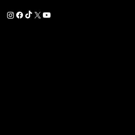
SAL
SP
Déco
Gigaf