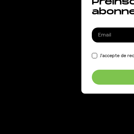
Préins
abonn
J'accepte de rec
GIGAFIT
AIDE &
INFORMAT