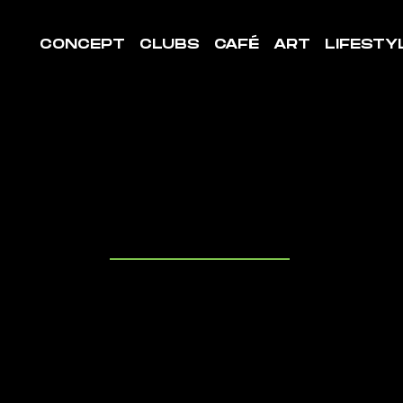
CONCEPT
CLUBS
CAFÉ
ART
LIFESTY
LE DE
ORT MOUL
uvrez les cl
it à proximit