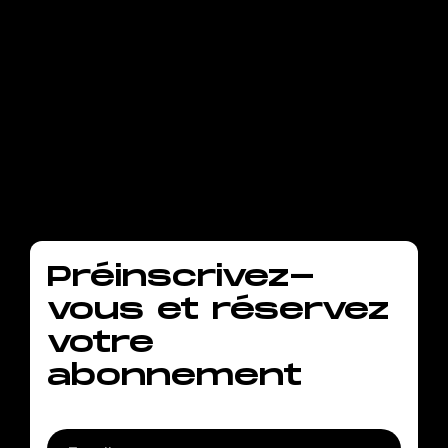
entraîner
quand vous
souhaitez !.
Préinscrivez-
vous et réservez
votre
abonnement