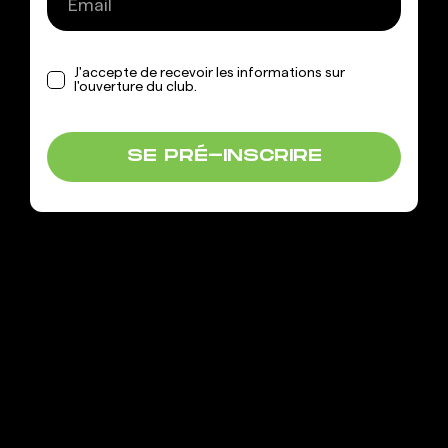
J'accepte de recevoir les informations sur
l'ouverture du club.
SE PRÉ-INSCRIRE
GIGAFIT
Accueil
Concept
Clubs
Coaches
Spa