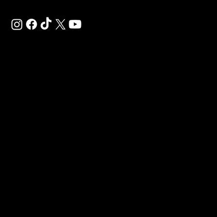
SAL
SP
Déco
Gigaf