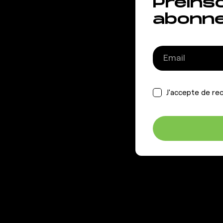
Préins
abonn
J'accepte de rec
GIGAFIT
AIDE &
INFORMAT