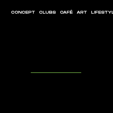
CONCEPT
CLUBS
CAFÉ
ART
LIFESTY
LE DE
ORT GAU
uvrez les cl
it à proximit