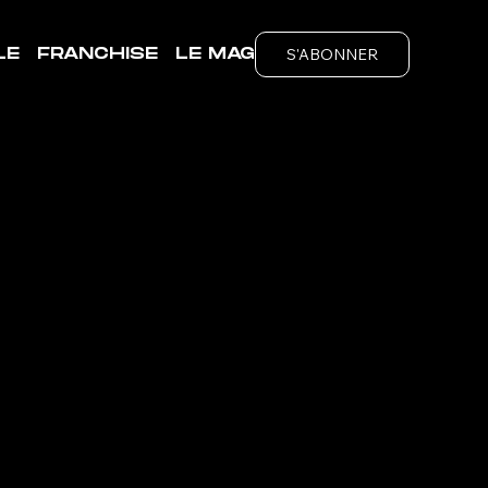
S'ABONNER
LE
FRANCHISE
LE MAG
CHY
ubs
é de