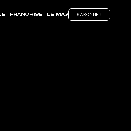
S'ABONNER
LE
FRANCHISE
LE MAG
-
IS
ubs