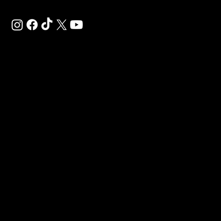
SAL
SP
EN
Déco