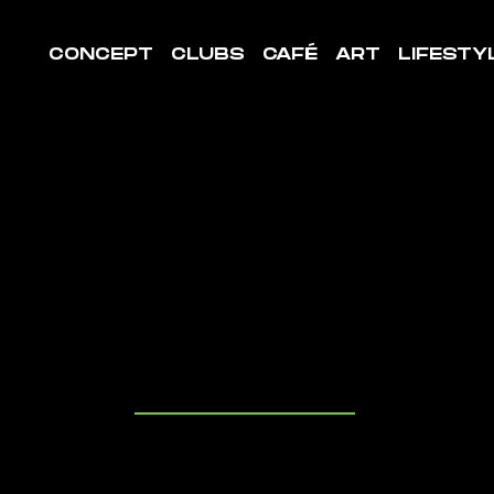
CONCEPT
CLUBS
CAFÉ
ART
LIFESTY
LE DE
ORT FÈRE
-TARDENO
uvrez les cl