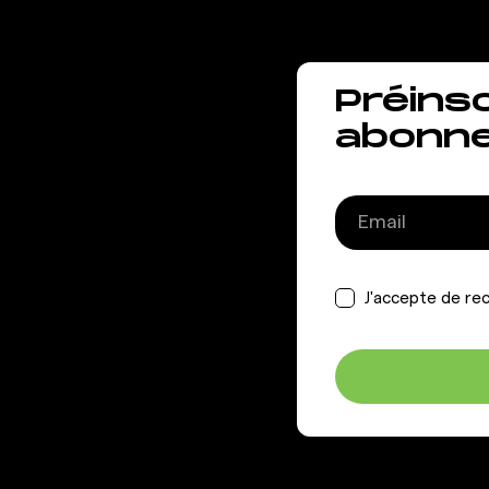
Préins
abonn
J'accepte de rec