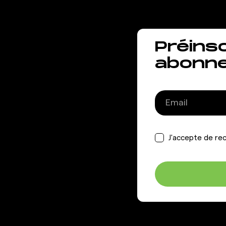
Préins
abonn
J'accepte de rec