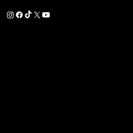
SAL
SP
SU
Déco