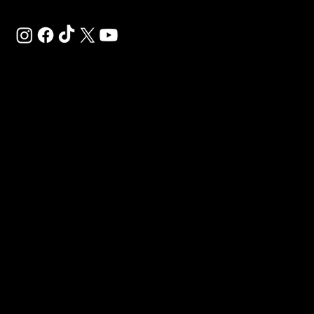
SAL
SP
MO
Déco