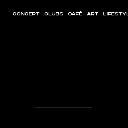
CONCEPT
CLUBS
CAFÉ
ART
LIFESTY
LE DE
ORT
NTIGNAC
uvrez les cl