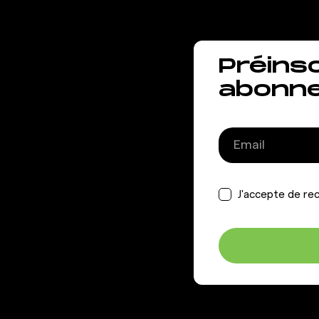
Préins
abonn
J'accepte de rec