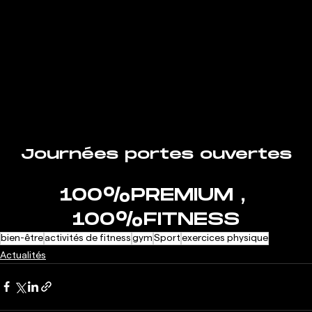
Journées portes ouvertes
100%PREMIUM , 
100%FITNESS
bien-être
activités de fitness
gym
Sport
exercices physique
Actualités