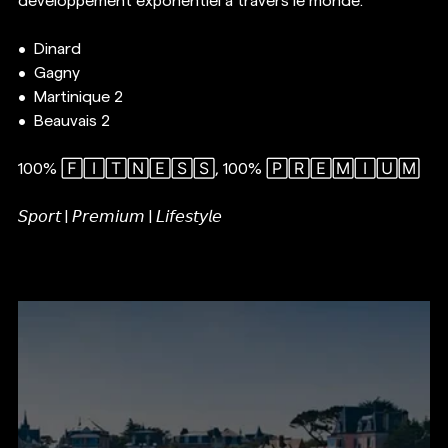
développement exponentiel à travers le monde. 
•⁠  ⁠Dinard
•⁠  ⁠Gagny
•⁠  ⁠Martinique 2
•⁠  ⁠Beauvais 2
100% 🄵🄸🅃🄽🄴🅂🅂, 100% 🄿🅁🄴🄼🄸🅄🄼
𝘚𝘱𝘰𝘳𝘵 | 𝘗𝘳𝘦𝘮𝘪𝘶𝘮 | 𝘓𝘪𝘧𝘦𝘴𝘵𝘺𝘭𝘦