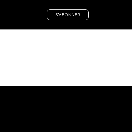
S'ABONNER
GIGAFIT
Accueil
Concept
Clubs
Coaches