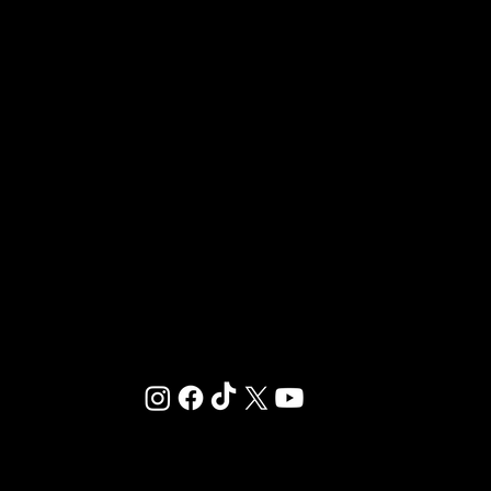
OUVRIR UN CLUB GIGAFIT
REJOINDRE LA FRANCHISE
Chez GIGAFIT, nous sommes dédiés à vous offrir
un environnement où le sport et le bien-être se
rencontrent.
© 2025 ·
MENTIONS LÉGALES
·
RÉGLEMENT INTÉRIEUR
·
CONDITIONS GÉNÉRALES D’ABONNEMENT
-
PLAN DU SITE
-
MÉDIATEUR DE LA CONSOMMATION