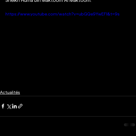
Sheikh Huma bin Maktoom Al Maktoom.
https://www.youtube.com/watch?v=ubGQe9YwEFI&t=9s
Actualités