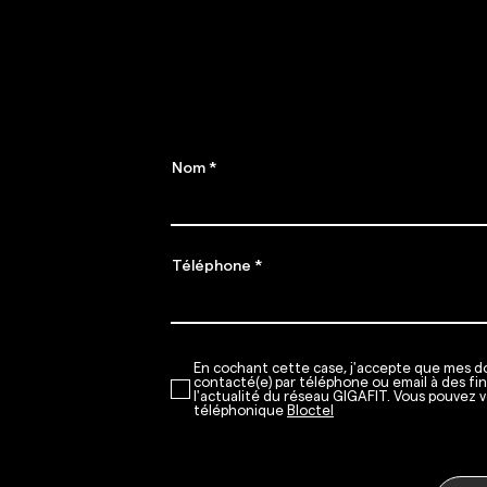
abon
Préparez-vous,
​Places limitées !
Nom
Téléphone
En cochant cette case, j'accepte que mes do
contacté(e) par téléphone ou email à des fi
l'actualité du réseau GIGAFIT. Vous pouvez v
téléphonique
Bloctel