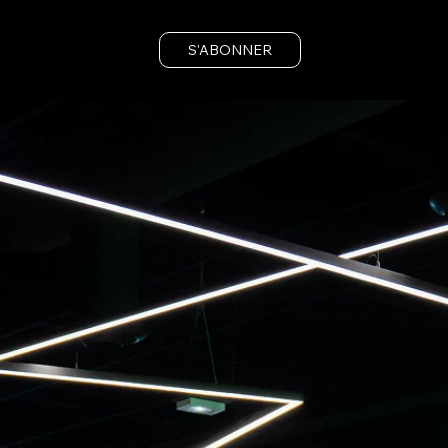
S'ABONNER