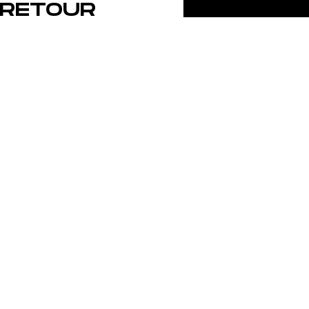
RETOUR
SUR LES
CHAMPION
NATS DU
MONDE DE
BOXE
[VIDÉO]
NEWSLETTER
Rejoindre