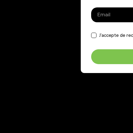
J'accepte de rec
GIGAFIT
AIDE &
INFORMAT
Accueil
Concept
Contactez-n
Clubs
Recrutement
Chez GIGAFIT, nous