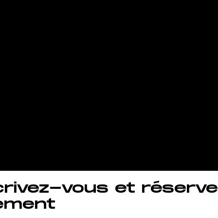
s à proximité
eneuve-lès-
elone et vo
aîner quand 
uhaitez !.
crivez-vous et réserve
ement