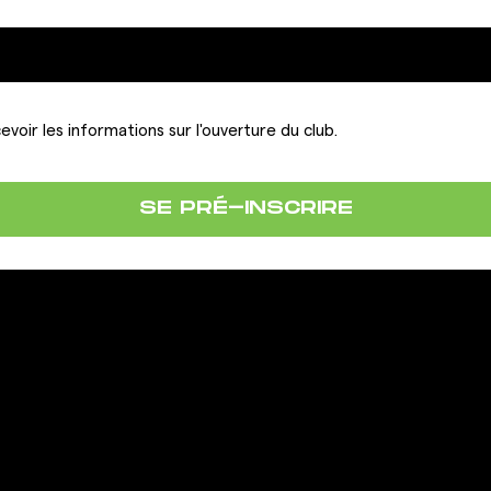
evoir les informations sur l'ouverture du club.
SE PRÉ-INSCRIRE
LA FRANCHISE
IONS
OUVRIR UN CLUB GIGAFIT
REJOINDRE LA FRANCHISE
ous