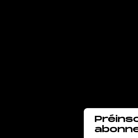
club
Vill
Magu
entr
le so
Préins
abonn