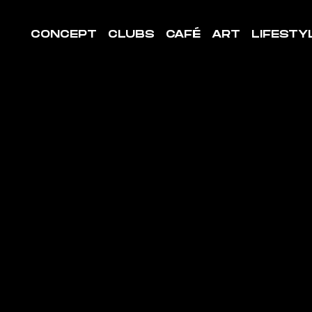
CONCEPT
CLUBS
CAFÉ
ART
LIFESTY
LE DE
ORT
LLENEUVE
S-