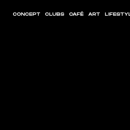
CONCEPT
CLUBS
CAFÉ
ART
LIFESTY
LE DE
ORT
MPIERRE-
R-BESBR