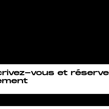
re et vous
aîner quand 
uhaitez !.
crivez-vous et réserve
ement