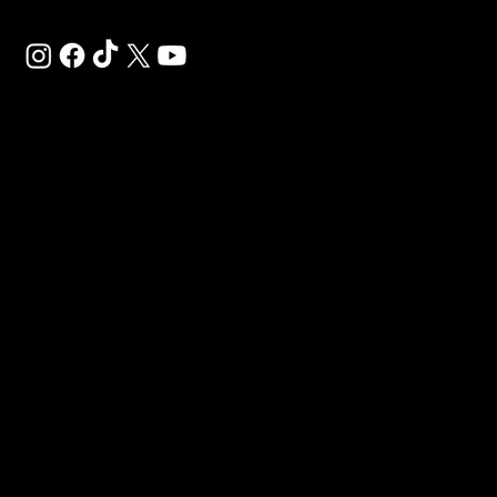
SAL
SP
DO
SU