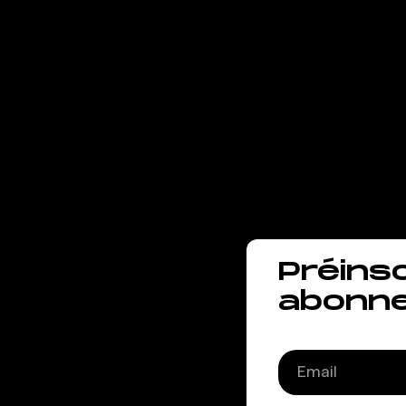
Besb
entr
le so
Préins
abonn