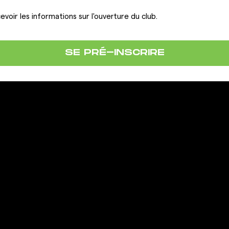
evoir les informations sur l'ouverture du club.
SE PRÉ-INSCRIRE
LA FRANCHISE
IONS
OUVRIR UN CLUB GIGAFIT
REJOINDRE LA FRANCHISE
ous
actation
 contrat