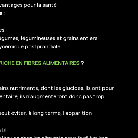
vantages pour la santé. 
 :
es 
 légumes, légumineuses et grains entiers 
glycémique postprandiale 
ICHE EN FIBRES ALIMENTAIRES 
?
ains nutriments, dont les glucides. Ils ont pour 
entaire, ils n'augmenteront donc pas trop 
ut éviter, à long terme, l’apparition 
tif 
écules dans les aliments pour faciliter leur 