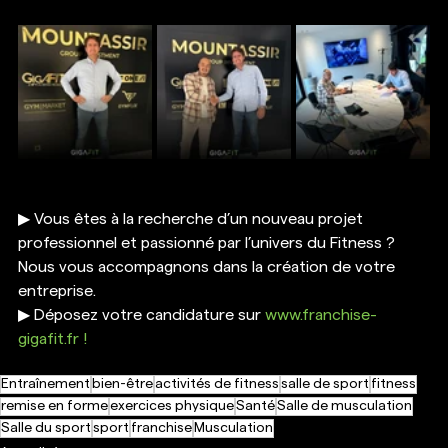
▶ Vous êtes à la recherche d’un nouveau projet 
professionnel et passionné par l’univers du Fitness ? 
Nous vous accompagnons dans la création de votre 
entreprise.
▶ Déposez votre candidature sur 
www.franchise-
gigafit.fr
 !
Entraînement
bien-être
activités de fitness
salle de sport
fitness
remise en forme
exercices physique
Santé
Salle de musculation
Salle du sport
sport
franchise
Musculation